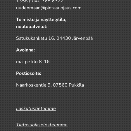
+358 (0)40 768 6377
uudenmaan@pintasuojaus.com
Toimisto ja näyttelytila,
noutopalvelut:
Satukukankatu 16, 04430 Järvenpää
Avoinna:
ma–pe klo 8-16
Postiosoite:
Naarkoskentie 9, 07560 Pukkila
Laskutustietomme
Tietosuojaselosteemme