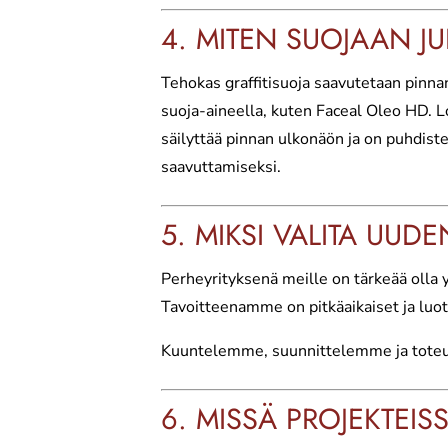
4. MITEN SUOJAAN JUL
Tehokas graffitisuoja saavutetaan pinnan
suoja-aineella, kuten Faceal Oleo HD. Lo
säilyttää pinnan ulkonäön ja on puhdist
saavuttamiseksi.
5. MIKSI VALITA UU
Perheyrityksenä meille on tärkeää olla
Tavoitteenamme on pitkäaikaiset ja luott
Kuuntelemme, suunnittelemme ja toteuta
6. MISSÄ PROJEKTEI