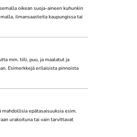
tsemalla oikean suoja-aineen kuhunkin
malla, ilmansaasteita kaupungissa tai
ta mm. tiili, puu, ja maalatut ja
n. Esimerkkejä erilaisista pinnoista
ä mahdollisia epätasaisuuksia esim.
aan urakoituna tai vain tarvittavat