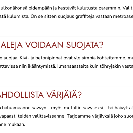
ät ulkonäkönsä pidempään ja kestävät kulutusta paremmin. Vali
ä kulumista. On se sitten suojaus graffiteja vastaan metroase
IAALEJA VOIDAAN SUOJATA?
e suojaa. Kivi- ja betonipinnat ovat yleisimpiä kohteitamme, mut
avissa niin ikääntymistä, ilmansaasteita kuin töhryjäkin vastaa
HDOLLISTA VÄRJÄTÄ?
 haluamaanne sävyyn – myös metallin sävyseksi – tai häivyttä
 vapaasti teidän valittavissanne. Tarjoamme värjäyksiä joko suor
enne mukaan.