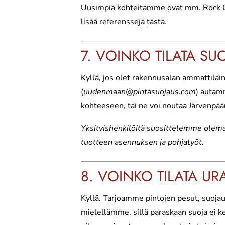
Uusimpia kohteitamme ovat mm. Rock C
lisää referenssejä
tästä
.
7. VOINKO TILATA SU
Kyllä, jos olet rakennusalan ammattil
(
uudenmaan@pintasuojaus.com
) autam
kohteeseen, tai ne voi noutaa Järvenpä
Yksityishenkilöitä suosittelemme olema
tuotteen asennuksen ja pohjatyöt.
8. VOINKO TILATA UR
Kyllä. Tarjoamme pintojen pesut, suoja
mielellämme, sillä paraskaan suoja ei k