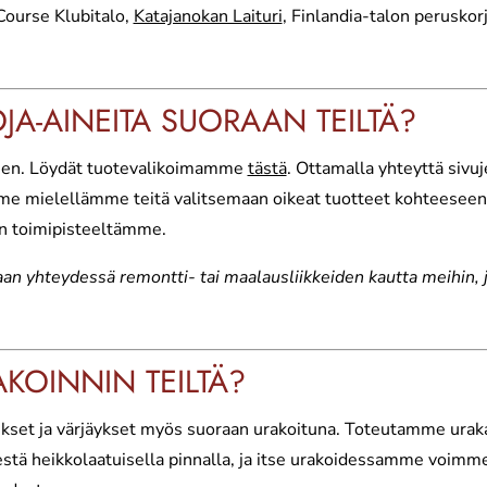
ourse Klubitalo,
Katajanokan Laituri
, Finlandia-talon peruskor
OJA-AINEITA SUORAAN TEILTÄ?
ainen. Löydät tuotevalikoimamme
tästä
. Ottamalla yhteyttä sivu
me mielellämme teitä valitsemaan oikeat tuotteet kohteeseen
än toimipisteeltämme.
an yhteydessä remontti- tai maalausliikkeiden kautta meihin, 
AKOINNIN TEILTÄ?
ukset ja värjäykset myös suoraan urakoituna. Toteutamme urak
estä heikkolaatuisella pinnalla, ja itse urakoidessamme voimm