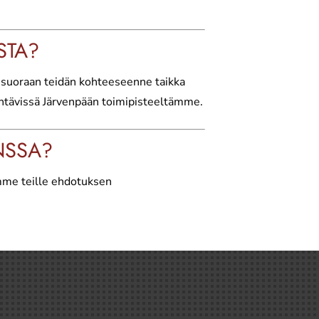
STA?
o suoraan teidän kohteeseenne taikka
nähtävissä Järvenpään toimipisteeltämme.
NSSA?
emme teille ehdotuksen