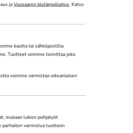
jaus ja
Vuosaaren biolämpölaitos
. Katso
jemme kautta tai sähköpostilla
ne. Tuotteet voimme toimittaa joko
jotta voimme varmistaa oikeanlaisen
at, mukaan lukien pohjatyöt
e parhaiten varmistua tuotteen