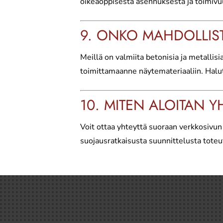
oikeaoppisesta asennuksesta ja toimivu
9. ONKO MAHDOLLIST
Meillä on valmiita betonisia ja metalli
toimittamaanne näytemateriaaliin. Halute
10. MITEN ALOITAN 
Voit ottaa yhteyttä suoraan verkkosivun
suojausratkaisusta suunnittelusta tote