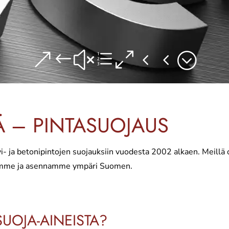
&#xe044;
Ä – PINTASUOJAUS
- ja betonipintojen suojauksiin vuodesta 2002 alkaen. Meillä o
 myymme ja asennamme ympäri Suomen.
SUOJA-AINEISTA?