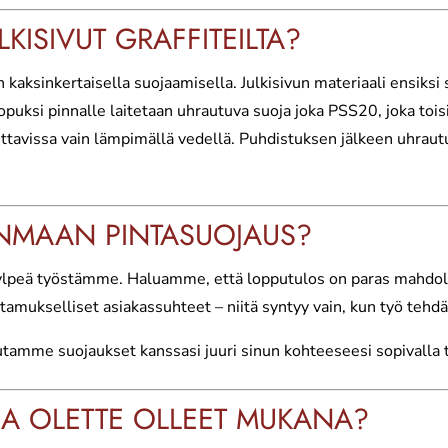
KISIVUT GRAFFITEILTA?
 kaksinkertaisella suojaamisella. Julkisivun materiaali ensiksi
puksi pinnalle laitetaan uhrautuva suoja joka PSS20, joka toisi
ettavissa vain lämpimällä vedellä. Puhdistuksen jälkeen uhraut
DENMAAN PINTASUOJAUS?
 ylpeä työstämme. Haluamme, että lopputulos on paras mahdoll
amukselliset asiakassuhteet – niitä syntyy vain, kun työ tehdä
mme suojaukset kanssasi juuri sinun kohteeseesi sopivalla t
SSA OLETTE OLLEET MUKANA?