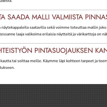
udesta.
A SAADA MALLI VALMIISTA PINNA
sia näytekappaleita saatavilla sekä voimme toteuttaa mallin jok
ssanne laaja valikoima erilaisia näytteitä ja värikarttoja on 
YHTEISTYÖN PINTASUOJAUKSEN KA
 kautta tai soittaa meille. Käymme läpi kohteen tarpeet ja te
utukseen.