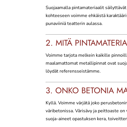
Suojaamalla pintamateriaalit säilyttäv
kohteeseen voimme ehkäistä karaktäärist
punaviiniä teatterin aulassa.
2. MITÄ PINTAMATER
Voimme tarjota melkein kaikille pinnoill
maalamattomat metallipinnat ovat suojatt
löydät referensseistämme.
3. ONKO BETONIA MA
Kyllä. Voimme värjätä joko perusbetonin
väribetonissa. Värisävy ja peittoaste on
suoja-aineet opastuksen kera, toiveitt