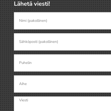
Lähetä viesti!
Nimi
(pakollinen)
(Pakollinen)
Nimi
Sähköposti
(Pakollinen)
Puhelin
Aihe
Viesti
(Pakollinen)