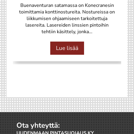
Buenaventuran satamassa on Konecranesin
toimittamia konttinostureita. Nostureissa on
liikkumisen ohjaamiseen tarkoitettuja
lasereita. Lasereiden linssien pintoihin
tehtiin käsittely, jonka...
Lue lisää
Ota yhteyttä:
UUDENMAAN PINTASUOJAUS KY