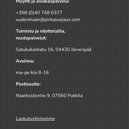
Myynti ja asiakaspalvelu:
+358 (0)40 768 6377
uudenmaan@pintasuojaus.com
Toimisto ja näyttelytila,
noutopalvelut:
Satukukankatu 16, 04430 Järvenpää
Avoinna:
ma–pe klo 8-16
Postiosoite:
Naarkoskentie 9, 07560 Pukkila
Laskutustietomme