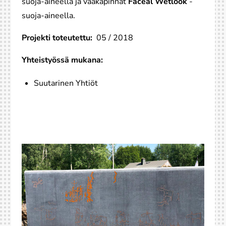
suoja-aineella ja vaakapinnat
Faceal Wetlook
-
suoja-aineella.
Projekti toteutettu:
05 / 2018
Yhteistyössä mukana:
Suutarinen Yhtiöt