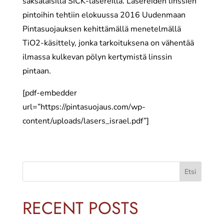
saksalaisilla SICK-lasereilla. Lasereiden linssien
pintoihin tehtiin elokuussa 2016 Uudenmaan
Pintasuojauksen kehittämällä menetelmällä
TiO2-käsittely, jonka tarkoituksena on vähentää
ilmassa kulkevan pölyn kertymistä linssin
pintaan.
[pdf-embedder
url=”https://pintasuojaus.com/wp-
content/uploads/lasers_israel.pdf”]
Etsi
RECENT POSTS