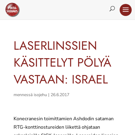
LASERLINSSIEN
KÄSITTELYT PÖLYÄ
VASTAAN: ISRAEL
mennessä
isojehu
|
26.6.2017
Konecranesin toimittamien Ashdodin sataman
RTG-konttinostureiden liikettä ohjataan