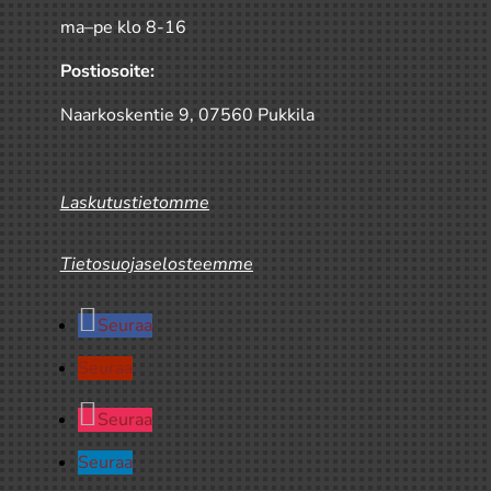
ma–pe klo 8-16
Postiosoite:
Naarkoskentie 9, 07560 Pukkila
Laskutustietomme
Tietosuojaselosteemme
Seuraa
Seuraa
Seuraa
Seuraa