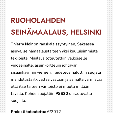
RUOHOLAHDEN
SEINÄMAALAUS, HELSINKI
Thierry Noir
on ranskalaissyntyinen, Saksassa
asuva, seinämaalaustaiteen yksi kuuluisimmista
tekijöistä. Maalaus toteutettiin valkoiselle
vinoseinälle, asuinkortteliin johtavan
sisäänkäynnin viereen. Taideteos haluttiin suojata
mahdollista ilkivaltaa vastaan ja samalla varmistaa
että itse taiteen väriloisto ei muutu millään
tavalla. Kohde suojattiin
PSS20
uhrautuvalla
suojalla.
Projekti toteutettu:
6/2012