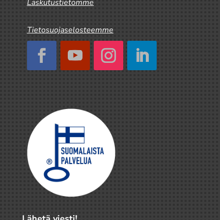
Laskutustietomme
Tietosuojaselosteemme
Lähetä viesti!