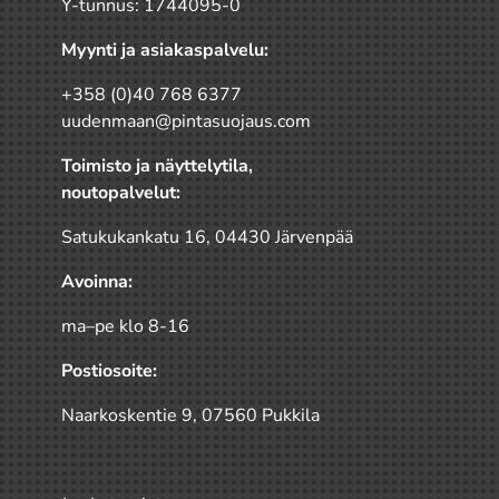
Y-tunnus: 1744095-0
Myynti ja asiakaspalvelu:
+358 (0)40 768 6377
uudenmaan@pintasuojaus.com
Toimisto ja näyttelytila,
noutopalvelut:
Satukukankatu 16, 04430 Järvenpää
Avoinna:
ma–pe klo 8-16
Postiosoite:
Naarkoskentie 9, 07560 Pukkila