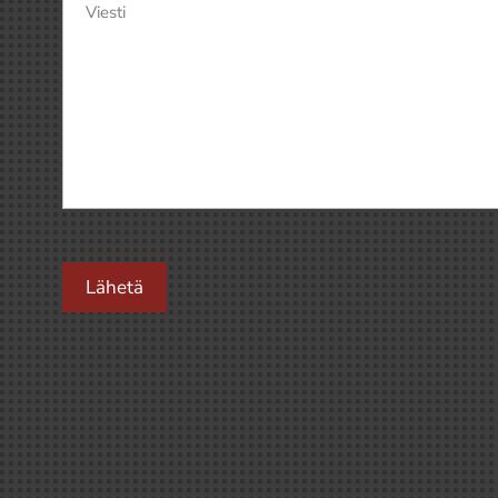
Viesti
(Pakollinen)
Lähetä