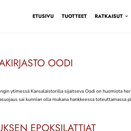
ETUSIVU
TUOTTEET
RATKAISUT
AKIRJASTO OODI
ingin ytimessä Kansalaistorilla sijaitseva Oodi on huomiota h
ojaus sai kunnian olla mukana hankkeessa toteuttamassa pinto
KSEN EPOKSILATTIAT