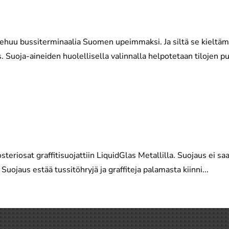
huu bussiterminaalia Suomen upeimmaksi. Ja siltä se kieltämät
 Suoja-aineiden huolellisella valinnalla helpotetaan tilojen pu
steriosat graffitisuojattiin LiquidGlas Metallilla. Suojaus ei s
uojaus estää tussitöhryjä ja graffiteja palamasta kiinni...