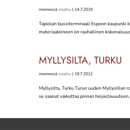
mennessä
isojehu
|
14.7.2019
Tapiolan bussiterminaali Espoon kaupunki ke
materiaaleineen on rauhallinen kokonaisuus.
MYLLYSILTA, TURKU
mennessä
isojehu
|
19.7.2012
Myllysilta, Turku Turun uuden Myllysillan ro
se saanut vaikuttaa pinnan heijastavuuteen. S