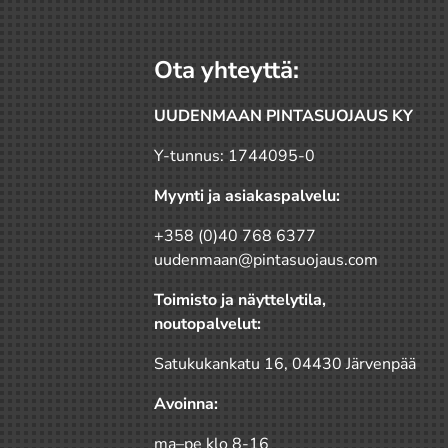
Ota yhteyttä:
UUDENMAAN PINTASUOJAUS KY
Y-tunnus: 1744095-0
Myynti ja asiakaspalvelu:
+358 (0)40 768 6377
uudenmaan@pintasuojaus.com
Toimisto ja näyttelytila,
noutopalvelut:
Satukukankatu 16, 04430 Järvenpää
Avoinna:
ma–pe klo 8-16