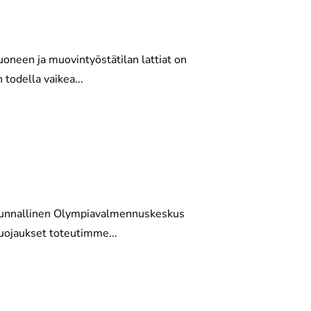
neen ja muovintyöstätilan lattiat on
 todella vaikea...
takunnallinen Olympiavalmennuskeskus
suojaukset toteutimme...