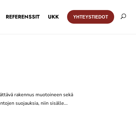
REFERENSSIT
UKK
YHTEYSTIEDOT
erättävä rakennus muotoineen sekä
jen suojauksia, niin sisälle...