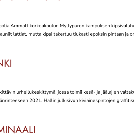
olia Ammattikorkeakoulun Myllypuron kampuksen kipsivaluhuo
niit lattiat, mutta kipsi takertuu tiukasti epoksin pintaan ja on
NKI
tävin urheilukeskittymä, jossa toimii kesä- ja jäälajien val
änrinteeseen 2021. Hallin julkisivun kiviainespintojen graffiti
MINAALI