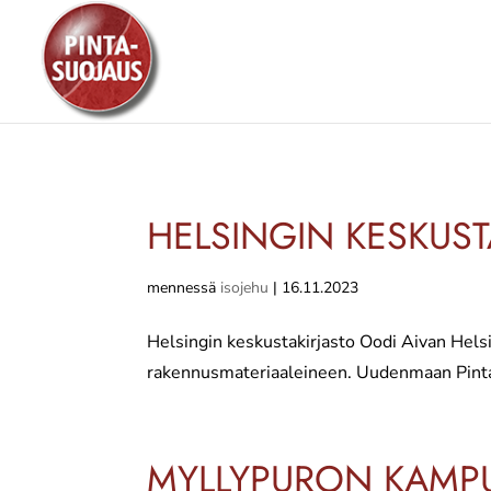
HELSINGIN KESKUST
mennessä
isojehu
|
16.11.2023
Helsingin keskustakirjasto Oodi Aivan Hels
rakennusmateriaaleineen. Uudenmaan Pintasu
MYLLYPURON KAMPU