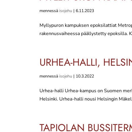
mennessä
isojehu
|
6.11.2023
Myllypuron kampuksen epoksilattiat Metrop
rakennusvaiheessa päällystetty epoksilla. Kau
URHEA-HALLI, HELSI
mennessä
isojehu
|
10.3.2022
Urhea-halli Urhea-kampus on Suomen merkit
Helsinki. Urhea-halli nousi Helsingin Mäkel
TAPIOLAN BUSSITER