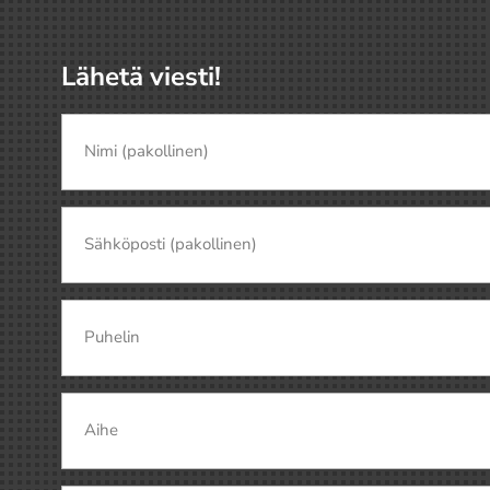
Lähetä viesti!
Nimi
(pakollinen)
(Pakollinen)
Nimi
Sähköposti
(Pakollinen)
Puhelin
Aihe