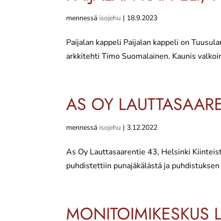
mennessä
isojehu
|
18.9.2023
Paijalan k​appeli Paijalan kappeli on Tuusu
arkkitehti Timo Suomalainen. Kaunis valkoin
AS OY LAUTTASAARE
mennessä
isojehu
|
3.12.2022
As Oy Lauttasaarentie 43, Helsinki Kiinteist
puhdistettiin punajäkälästä ja puhdistuksen 
MONITOIMIKESKUS 