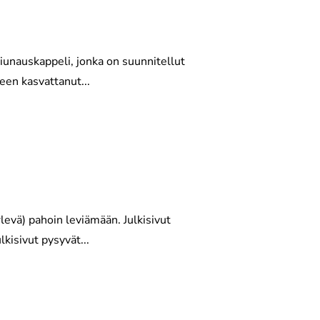
iunauskappeli, jonka on suunnitellut
een kasvattanut...
rlevä) pahoin leviämään. Julkisivut
kisivut pysyvät...