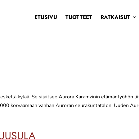
ETUSIVU
TUOTTEET
RATKAISUT
eskellä kylää. Se sijaitsee Aurora Karamzinin elämäntyöhön li
. 2000 korvaamaan vanhan Auroran seurakuntatalon. Uuden Auror
TUUSULA