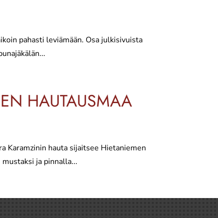
koin pahasti leviämään. Osa julkisivuista
unajäkälän...
EMEN HAUTAUSMAA
ora Karamzinin hauta sijaitsee Hietaniemen
ustaksi ja pinnalla...