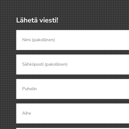
Lähetä viesti!
Nimi
(pakollinen)
(Pakollinen)
Nimi
Sähköposti
(Pakollinen)
Puhelin
Aihe