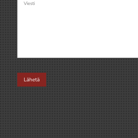
Viesti
(Pakollinen)
Lähetä