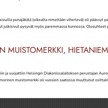
uilla punajäkälä (oikealta nimeltään viherlevä) oli päässyt pai
etut julkisivut pysyvät myös paremmassa kunnossa. Olosuhteet p
N MUISTOMERKKI, HIETANI
in ja suojattiin Helsingin Diakonissalaitoksen perustajan Aur
orinen muistomerkki oli vuosien saatossa muuttunut osittain m