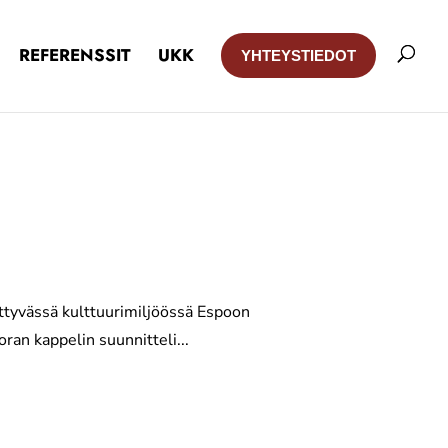
REFERENSSIT
UKK
YHTEYSTIEDOT
ittyvässä kulttuurimiljöössä Espoon
an kappelin suunnitteli...