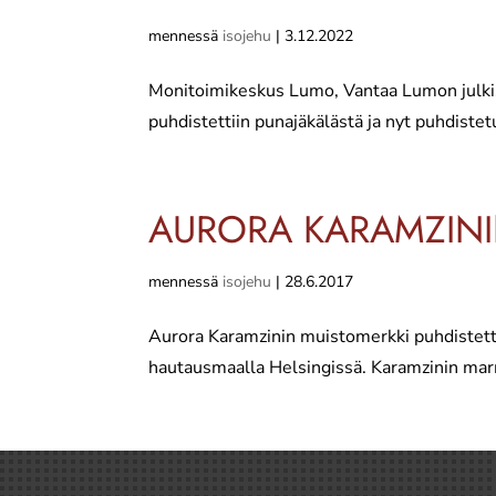
mennessä
isojehu
|
3.12.2022
Monitoimikeskus Lumo, Vantaa Lumon julkisiv
puhdistettiin punajäkälästä ja nyt puhdist
AURORA KARAMZINI
mennessä
isojehu
|
28.6.2017
Aurora Karamzinin muistomerkki puhdistetti
hautausmaalla Helsingissä. Karamzinin marm