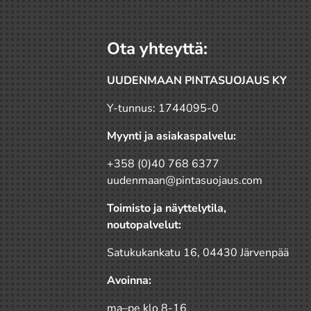
Ota yhteyttä:
UUDENMAAN PINTASUOJAUS KY
Y-tunnus: 1744095-0
Myynti ja asiakaspalvelu:
+358 (0)40 768 6377
uudenmaan@pintasuojaus.com
Toimisto ja näyttelytila,
noutopalvelut:
Satukukankatu 16, 04430 Järvenpää
Avoinna:
ma–pe klo 8-16