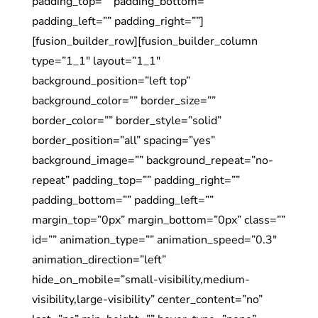
padding_top=”” padding_bottom=””
padding_left=”” padding_right=””]
[fusion_builder_row][fusion_builder_column
type=”1_1″ layout=”1_1″
background_position=”left top”
background_color=”” border_size=””
border_color=”” border_style=”solid”
border_position=”all” spacing=”yes”
background_image=”” background_repeat=”no-
repeat” padding_top=”” padding_right=””
padding_bottom=”” padding_left=””
margin_top=”0px” margin_bottom=”0px” class=””
id=”” animation_type=”” animation_speed=”0.3″
animation_direction=”left”
hide_on_mobile=”small-visibility,medium-
visibility,large-visibility” center_content=”no”