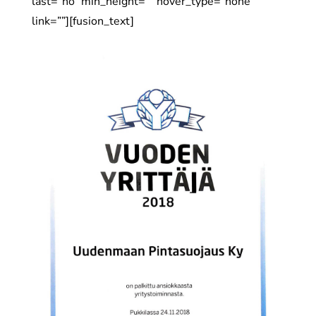
last=”no” min_height=”” hover_type=”none”
link=””][fusion_text]