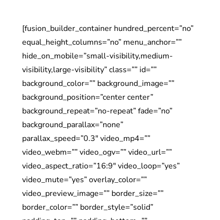
[fusion_builder_container hundred_percent=”no”
equal_height_columns=”no” menu_anchor=””
hide_on_mobile=”small-visibility,medium-
visibility,large-visibility” class=”” id=””
background_color=”” background_image=””
background_position=”center center”
background_repeat=”no-repeat” fade=”no”
background_parallax=”none”
parallax_speed=”0.3″ video_mp4=””
video_webm=”” video_ogv=”” video_url=””
video_aspect_ratio=”16:9″ video_loop=”yes”
video_mute=”yes” overlay_color=””
video_preview_image=”” border_size=””
border_color=”” border_style=”solid”