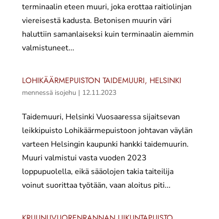
terminaalin eteen muuri, joka erottaa raitiolinjan
viereisestä kadusta. Betonisen muurin väri
haluttiin samanlaiseksi kuin terminaalin aiemmin
valmistuneet...
LOHIKÄÄRMEPUISTON TAIDEMUURI, HELSINKI
mennessä
isojehu
|
12.11.2023
Taidemuuri, Helsinki Vuosaaressa sijaitsevan
leikkipuisto Lohikäärmepuistoon johtavan väylän
varteen Helsingin kaupunki hankki taidemuurin.
Muuri valmistui vasta vuoden 2023
loppupuolella, eikä sääolojen takia taiteilija
voinut suorittaa työtään, vaan aloitus piti...
KRUUNUVUORENRANNAN LIIKUNTAPUISTO