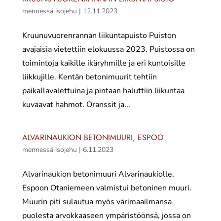
mennessä
isojehu
|
12.11.2023
Kruunuvuorenrannan liikuntapuisto Puiston
avajaisia vietettiin elokuussa 2023. Puistossa on
toimintoja kaikille ikäryhmille ja eri kuntoisille
liikkujille. Kentän betonimuurit tehtiin
paikallavalettuina ja pintaan haluttiin liikuntaa
kuvaavat hahmot. Oranssit ja...
ALVARINAUKION BETONIMUURI, ESPOO
mennessä
isojehu
|
6.11.2023
Alvarinaukion betonimuuri Alvarinaukiolle,
Espoon Otaniemeen valmistui betoninen muuri.
Muurin piti sulautua myös värimaailmansa
puolesta arvokkaaseen ympäristöönsä, jossa on