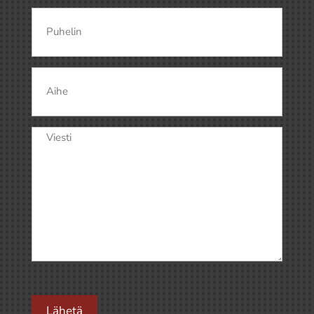
Puhelin
Aihe
Viesti
(Pakollinen)
Lähetä