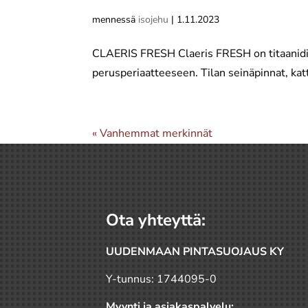
mennessä
isojehu
|
1.11.2023
CLAERIS FRESH Claeris FRESH on titaanidio
perusperiaatteeseen. Tilan seinäpinnat, katt
« Vanhemmat merkinnät
Ota yhteyttä:
UUDENMAAN PINTASUOJAUS KY
Y-tunnus: 1744095-0
Myynti ja asiakaspalvelu: