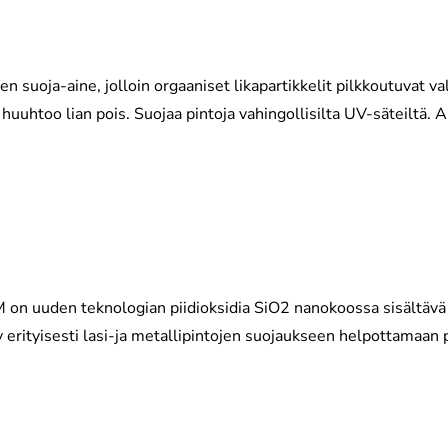
uoja-aine, jolloin orgaaniset likapartikkelit pilkkoutuvat val
a huuhtoo lian pois. Suojaa pintoja vahingollisilta UV-säteiltä. An
n uuden teknologian piidioksidia SiO2 nanokoossa sisältävä su
 erityisesti lasi-ja metallipintojen suojaukseen helpottamaan p