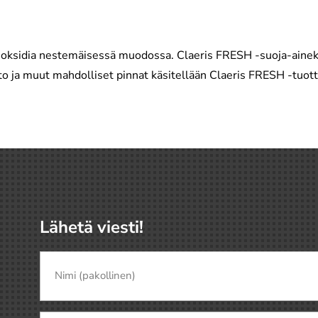
ksidia nestemäisessä muodossa. Claeris FRESH -suoja-ainekä
o ja muut mahdolliset pinnat käsitellään Claeris FRESH -tuottee
Lähetä viesti!
Nimi
(pakollinen)
(Pakollinen)
Nimi