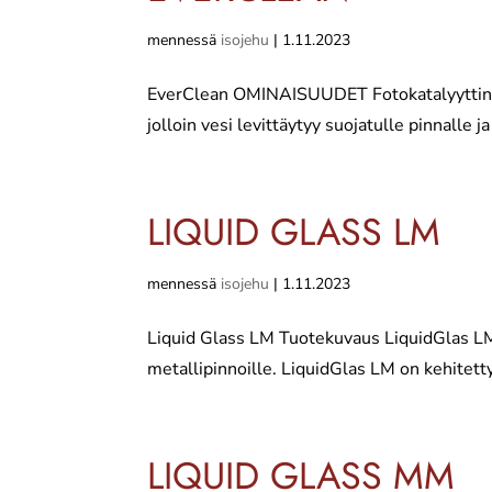
mennessä
isojehu
|
1.11.2023
EverClean OMINAISUUDET Fotokatalyyttinen s
jolloin vesi levittäytyy suojatulle pinnalle j
LIQUID GLASS LM
mennessä
isojehu
|
1.11.2023
Liquid Glass LM Tuotekuvaus LiquidGlas LM o
metallipinnoille. LiquidGlas LM on kehitetty
LIQUID GLASS MM