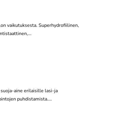
on vaikutuksesta. Superhydrofiilinen,
tistaattinen,...
oja-aine erilaisille lasi-ja
intojen puhdistamista....