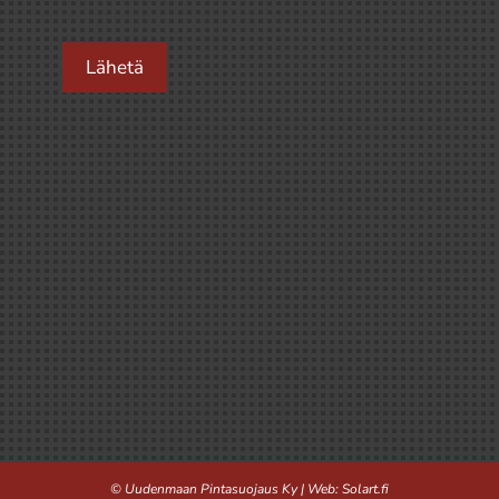
Lähetä
© Uudenmaan Pintasuojaus Ky | Web:
Solart.fi