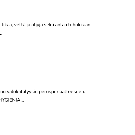
kaa, vettä ja öljyjä sekä antaa tehokkaan,
..
u valokatalyysin perusperiaatteeseen.
 HYGIENIA...