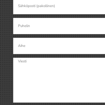
Sähköposti
(Pakollinen)
Puhelin
Aihe
Viesti
(Pakollinen)