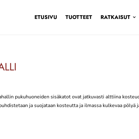
ETUSIVU
TUOTTEET
RATKAISUT
LLI
hallin pukuhuoneiden sisäkatot ovat jatkuvasti alttiina kosteu
puhdistetaan ja suojataan kosteutta ja ilmassa kulkevaa pölyä ja