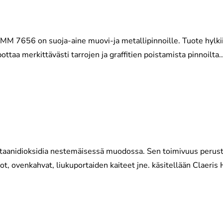
 7656 on suoja-aine muovi-ja metallipinnoille. Tuote hylkii li
ttaa merkittävästi tarrojen ja graffitien poistamista pinnoilta..
aanidioksidia nestemäisessä muodossa. Sen toimivuus perustu
asot, ovenkahvat, liukuportaiden kaiteet jne. käsitellään Claeris